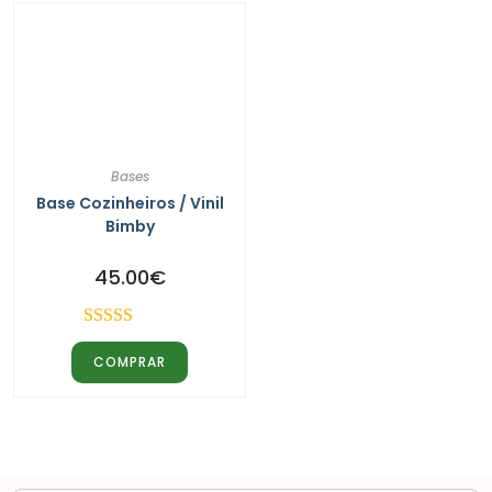
Bases
Base Cozinheiros / Vinil
Bimby
45.00
€
Avaliação
COMPRAR
5.00
de 5