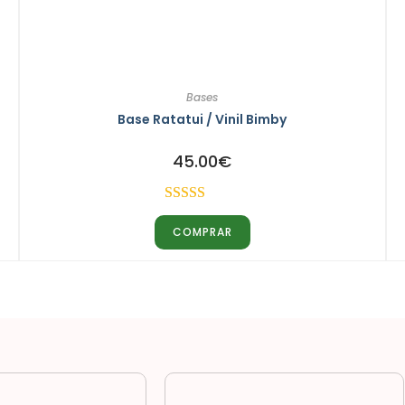
Bases
Base Ratatui / Vinil Bimby
45.00
€
Avaliação
COMPRAR
4.00
de 5