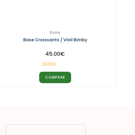
Bases
Base Croissants / Vinil Bimby
45.00
€
Avaliação
COMPRAR
4.75
de 5