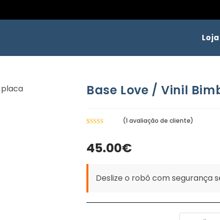
Loja
Base Love / Vinil Bim
(
1
avaliação de cliente)
Classificado
1
com
5.00
em
45.00
€
5 com base
em
classificação
Deslize o robô com segurança s
de cliente