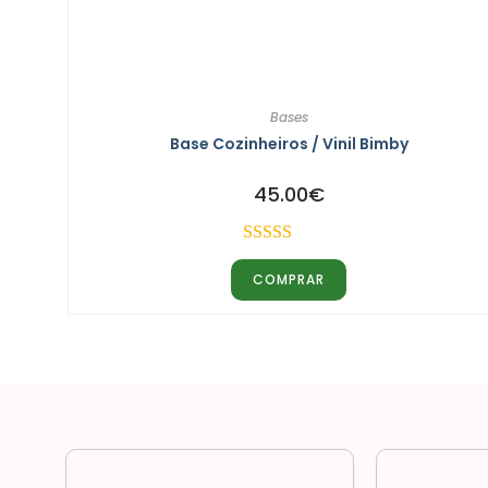
Bases
Base Cozinheiros / Vinil Bimby
45.00
€
Avaliação
COMPRAR
5.00
de 5