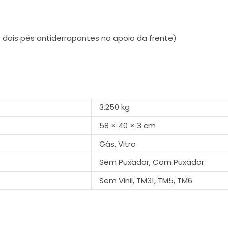
e dois pés antiderrapantes no apoio da frente)
3.250 kg
58 × 40 × 3 cm
Gás, Vitro
Sem Puxador, Com Puxador
Sem Vinil, TM31, TM5, TM6