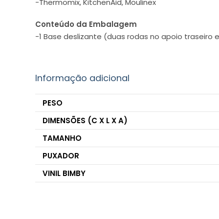
-Thermomix, KitchenAid, Moulinex
Conteúdo da Embalagem
-1 Base deslizante (duas rodas no apoio traseiro 
Informação adicional
PESO
DIMENSÕES (C X L X A)
TAMANHO
PUXADOR
VINIL BIMBY