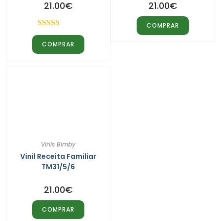
21.00
€
21.00
€
COMPRAR
Avaliação
COMPRAR
5.00
de 5
Vinis Bimby
Vinil Receita Familiar
TM31/5/6
21.00
€
COMPRAR