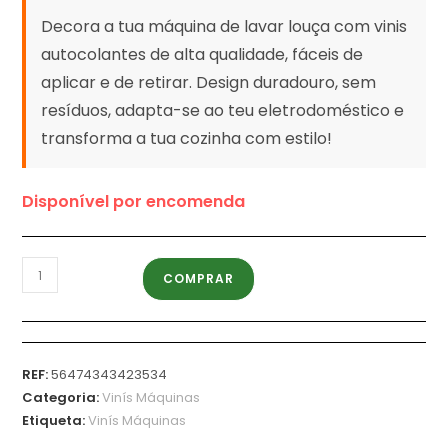
classificaçõ
Decora a tua máquina de lavar louça com vinis
es de
clientes
autocolantes de alta qualidade, fáceis de
aplicar e de retirar. Design duradouro, sem
resíduos, adapta-se ao teu eletrodoméstico e
transforma a tua cozinha com estilo!
Disponível por encomenda
COMPRAR
REF:
56474343423534
Categoria:
Vinís Máquinas
Etiqueta:
Vinís Máquinas