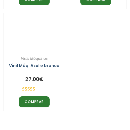
5.00
de 5
4.00
de 5
Vinís Máquinas
Vinil Máq. Azul e branca
27.00
€
Avaliação
COMPRAR
4.00
de 5