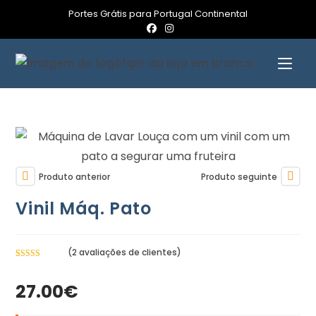
Portes Grátis para Portugal Continental
Produto anterior
Produto seguinte
Vinil Máq. Pato
(
2
avaliações de clientes)
Classificad
2
o com
4.50
27.00
€
em 5 com
base em