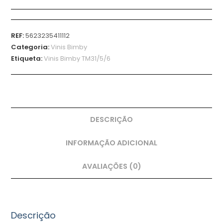
REF:
5623235411112
Categoria:
Vinis Bimby
Etiqueta:
Vinis Bimby TM31/5/6
DESCRIÇÃO
INFORMAÇÃO ADICIONAL
AVALIAÇÕES (0)
Descrição