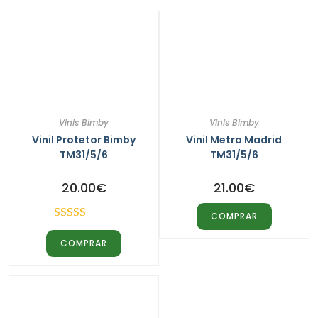
Vinis Bimby
Vinis Bimby
Vinil Protetor Bimby
Vinil Metro Madrid
TM31/5/6
TM31/5/6
20.00
€
21.00
€
COMPRAR
Avaliação
COMPRAR
5.00
de 5