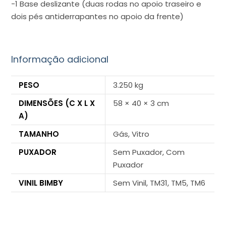
-1 Base deslizante (duas rodas no apoio traseiro e
dois pés antiderrapantes no apoio da frente)
Informação adicional
PESO
3.250 kg
DIMENSÕES (C X L X
58 × 40 × 3 cm
A)
TAMANHO
Gás, Vitro
PUXADOR
Sem Puxador, Com
Puxador
VINIL BIMBY
Sem Vinil, TM31, TM5, TM6