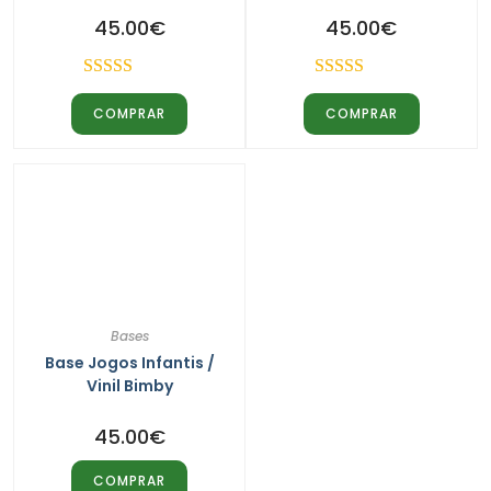
45.00
€
45.00
€
Avaliação
Avaliação
COMPRAR
COMPRAR
4.50
de 5
4.50
de 5
Bases
Base Jogos Infantis /
Vinil Bimby
45.00
€
COMPRAR