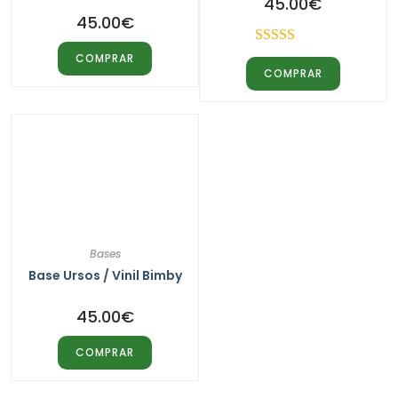
45.00
€
45.00
€
Avaliação
COMPRAR
COMPRAR
5.00
de 5
Bases
Base Ursos / Vinil Bimby
45.00
€
COMPRAR