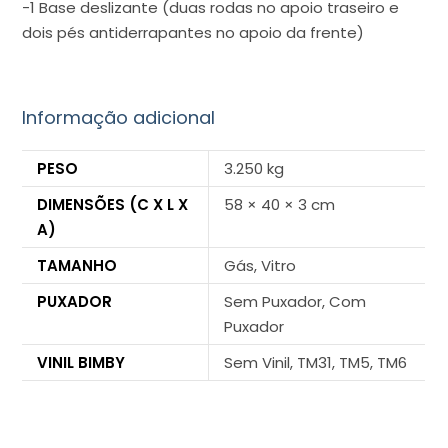
-1 Base deslizante (duas rodas no apoio traseiro e
dois pés antiderrapantes no apoio da frente)
Informação adicional
PESO
3.250 kg
DIMENSÕES (C X L X
58 × 40 × 3 cm
A)
TAMANHO
Gás, Vitro
PUXADOR
Sem Puxador, Com
Puxador
VINIL BIMBY
Sem Vinil, TM31, TM5, TM6