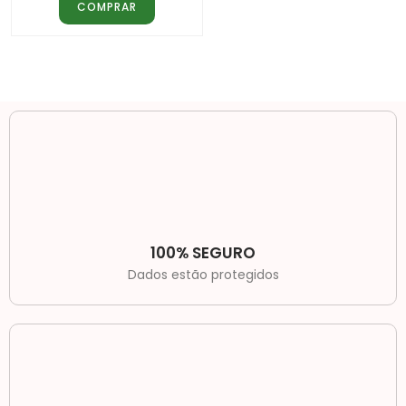
COMPRAR
4.00
de 5
100% SEGURO
Dados estão protegidos