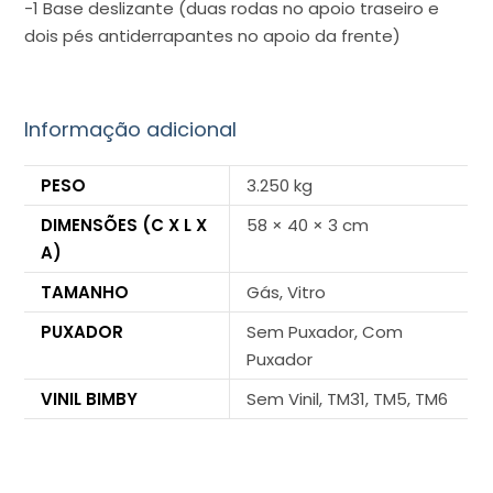
-1 Base deslizante (duas rodas no apoio traseiro e
dois pés antiderrapantes no apoio da frente)
Informação adicional
PESO
3.250 kg
DIMENSÕES (C X L X
58 × 40 × 3 cm
A)
TAMANHO
Gás, Vitro
PUXADOR
Sem Puxador, Com
Puxador
VINIL BIMBY
Sem Vinil, TM31, TM5, TM6