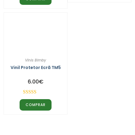
Vinis Bimby
Vinil Protetor Ecrã TM5
6.00
€
Avaliação
COMPRAR
5.00
de 5